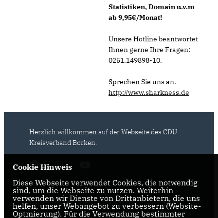
Statistiken, Domain u.v.m
ab 9,95€/Monat!
Unsere Hotline beantwortet
Ihnen gerne Ihre Fragen:
0251.149898-10.
Sprechen Sie uns an.
http://www.sharkness.de
Herzlich willkommen auf der Webseite des CDU
Kreisverband Borken.
Cookie Hinweis
Diese Webseite verwendet Cookies, die notwendig
sind, um die Webseite zu nutzen. Weiterhin
verwenden wir Dienste von Drittanbietern, die uns
IMPRESSUM
DATENSCHUTZ
KONTAKT
helfen, unser Webangebot zu verbessern (Website-
Optmierung). Für die Verwendung bestimmter