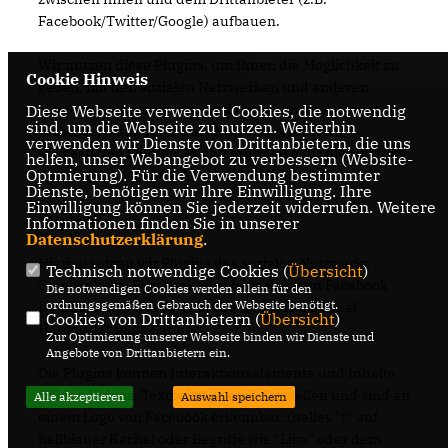
Facebook/Twitter/Google) aufbauen.
Wir nutzen diese Plugins, um Ihnen die Möglichkeit zu
Cookie Hinweis
geben, mit den sozialen Netzwerken und anderen
Nutzern zu interagieren, so dass wir unser Angebot
Diese Webseite verwendet Cookies, die notwendig
sind, um die Webseite zu nutzen. Weiterhin
verbessern und für Sie als Nutzer interessanter
verwenden wir Dienste von Drittanbietern, die uns
ausgestalten können. Rechtsgrundlage für die Nutzung
helfen, unser Webangebot zu verbessern (Website-
Optmierung). Für die Verwendung bestimmter
der Plug-ins ist Art. 6 Abs. 1 S. 1 lit. f DS-GVO.
Dienste, benötigen wir Ihre Einwilligung. Ihre
Einwilligung können Sie jederzeit widerrufen. Weitere
Facebook
Informationen finden Sie in unserer
Datenschutzerklärung
.
Hierbei setzen wir Plugins des sozialen Netzwerks
Technisch notwendige Cookies (
Übersicht
)
Facebook ein. Facebook wird betrieben von Facebook
Die notwendigen Cookies werden allein für den
ordnungsgemäßen Gebrauch der Webseite benötigt.
Ireland Ltd., 4 Grand Canal Square, Grand Canal
Cookies von Drittanbietern (
Übersicht
)
Harbour, Dublin 2, Irland.
Zur Optimierung unserer Webseite binden wir Dienste und
Angebote von Drittanbietern ein.
Die Plugins können Interaktionselemente und Inhalte
(Bilder, Videos, Textbeiträge etc.) darstellen und sind an
Alle akzeptieren
Auswahl speichern
einem Logo von Facebook erkennbar. (helles "f" auf
hellblauer Kachel oder Begriffe wie "Like" oder dem