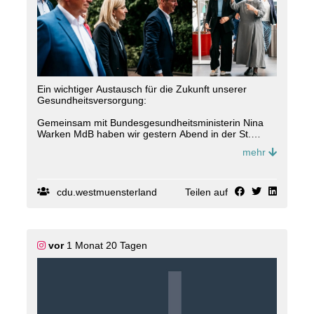
sind. Das macht Mut für die Zukunft. 🌱☀️
Ein wichtiger Austausch für die Zukunft unserer
Gesundheitsversorgung:
Gemeinsam mit Bundesgesundheitsministerin Nina
Warken MdB haben wir gestern Abend in der St.
Franziskus-Stiftung Münster über die
mehr
Herausforderungen und Chancen im
Gesundheitswesen gesprochen 🏥?
Im Mittelpunkt standen die medizinische Versorgung
cdu.westmuensterland
Teilen auf
im ländlichen Raum, die Zukunft unserer
Krankenhäuser und eine verlässliche Finanzierung. ⚕️
Vielen Dank an alle Teilnehmer für den offenen
vor
1 Monat 20 Tagen
Dialog, die ehrlichen Einblicke aus der Praxis und den
konstruktiven Austausch ? gemeinsam arbeiten wir
daran, die Gesundheitsversorgung im Münsterland
zukunftsfest zu gestalten! 💪🏻
#
ninawarken
#
gesundheit
#
m
ünster
📸 @
anja
.tiwigrafie