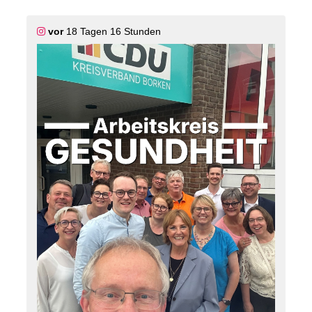
ob für Veranstaltungen, Social Media oder den Alltag
🤳
vor
18 Tagen 16 Stunden
Ein gelungener Abend mit vielen neuen Impulsen,
spannenden Gesprächen und jeder Menge Spaß.
Vielen Dank an alle, die dabei waren – wir freuen uns
schon auf das nächste Treffen!
#
cdu
#
borken
#
kreisborken