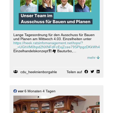
Lange Tagesordnung für den Ausschuss für Bauen
und Planen am Mittwoch 4.03. Einzelheiten unter
https://heek.ratsinfomanagement.net/tops/?
__=UGhVM0hpd2NXNFdFcExjZcee79SPIpgzDKkWh4seUiE.
Einzelhandelskonzept🏗️🏘️ Bauturbo,
Radverkehrskonzept🚴, Priorisierung von Projekten
mehr
im Bereich Tiefbau und Infrastruktur, Feldbogensport
🎯, Bauvoranfragen, Sanierung der B70
Anschlusstelle A31/ KVP Bahnhofstrasse/ Nienborger
Straße sowie das Angebot für Heeker Bürger zur
cdu_heeknienborgahle
Teilen auf
Aufsuchende Energieberatung im Kreis Borken.
#
GemeinsamGestalten
#
CDUHeekNienborgAhle
#
Heek
#
Nienborg
#
Ahle
#
Stra
ßenausbau
#
gemeindeheek
#
gemeinsamf
ürheeknienborgahle
vor
6 Monaten 4 Tagen
#
Kommunalpolitik
#
ehrenamt