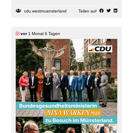
Landwirtschaft gesprochen mit hervorragender
musikalischer Begleitung vom Musikverein
Rhedebrügge 🎶
cdu.westmuensterland
Teilen auf
Eines wurde an diesem Abend besonders deutlich:
Unsere Bäuerinnen und Bauern wollen arbeiten,
gestalten und Verantwortung übernehmen ? nicht in
vor
1 Monat 6 Tagen
Bürokratie versinken. Weniger Vorschriften, mehr
Vertrauen und pragmatische Lösungen sind der
richtige Weg.
Große Chancen liegen auch in der Energiewende.
Unsere landwirtschaftlichen Betriebe können dabei
eine noch stärkere Rolle übernehmen. Gleichzeitig
müssen wir Hürden abbauen, damit nachhaltige
Investitionen nicht scheitern.
Als Mann aus dem Handwerk und gelernter
Metzgermeister setzt sich Alois Rainer mit
pragmatischen Ansätzen für die Belange der
Landwirtschaft ein.
Gerade in einer Arbeitswelt, die sich rasant verändert,
wird die Landwirtschaft weiter an Bedeutung
gewinnen. Die Arbeit mit der Natur, mit Tieren und die
Verantwortung für unsere Lebensmittel sind
sinnstiftend ? und sie begeistern Menschen, auch
diejenigen, die nicht auf einem Hof aufgewachsen