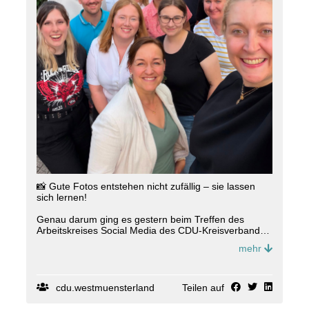
📸 Gute Fotos entstehen nicht zufällig – sie lassen
sich lernen!
Genau darum ging es gestern beim Treffen des
Arbeitskreises Social Media des CDU-Kreisverbandes
Borken. Mit einer starken Beteiligung stand das
mehr
Thema "Richtig fotografieren mit dem eigenen
Smartphone" im Mittelpunkt 📸
Neben den wichtigsten Grundlagen wurde das
cdu.westmuensterland
Teilen auf
Gelernte direkt in praktischen Übungen ausprobiert.
So gab es viele wertvolle Tipps für bessere Fotos –