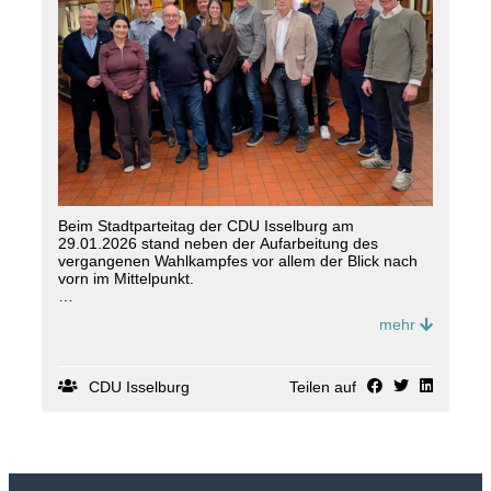
Beim Stadtparteitag der CDU Isselburg am
29.01.2026 stand neben der Aufarbeitung des
vergangenen Wahlkampfes vor allem der Blick nach
vorn im Mittelpunkt.
Trotz des knappen Ausgangs der Bürgermeisterwahl
mehr
(189 Stimmen fehlten zum Sieg) zog der Vorsitzende
Ulrich Gühnen eine insgesamt sehr positive Bilanz der
Kommunalwahl:
✔ bestes Wahlergebnis seit 1984
CDU Isselburg
Teilen auf
✔ 13 von 14 Wahlkreisen direkt gewonnen
✔ 14 von 28 Sitzen im Stadtrat
Einigkeit bestand darüber, dass dieses Ergebnis auch
Verantwortung bedeutet, insbesondere für eine
konstruktive Zusammenarbeit mit Verwaltung und Rat