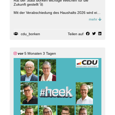
Rat der Stadt Borken wichtige Weichen für die
Zukunft gestellt 🚀
Mit der Verabschiedung des Haushalts 2026 wird eine
solide Grundlage für weitere Investitionen in unsere
mehr
Stadt geschaffen ? verantwortungsvoll, verlässlich
und mit Blick auf kommende Generationen 💪🏻
Außerdem ging es u.a. um den Heimatpreis 2026 und
cdu_borken
Teilen auf
die Zukunft der Schnellbuslinie X80.
Wir bleiben dran ? für ein starkes Borken.
#
cdu
#
borken
#
f
ürborken
vor
5 Monaten 3 Tagen