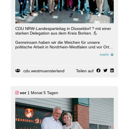
CDU NRW-Landesparteitag in Düsseldorf ? mit einer
starken Delegation aus dem Kreis Borken. 💪
Gemeinsam haben wir die Weichen für unsere
politische Arbeit in Nordrhein-Westfalen und vor Ort
im Kreis Borken gestellt. In verschiedenen
mehr
Themenforen wurden zentrale Herausforderungen
und Zukunftsfragen intensiv diskutiert und konkrete
Impulse für die weitere politische Arbeit erarbeitet.
cdu.westmuensterland
Teilen auf
Mit viel Engagement, klaren Ideen und einem starken
Team nehmen wir wichtige Anregungen mit in unsere
Heimat. Gemeinsam gestalten wir die Zukunft ? für
den Kreis Borken und für Nordrhein-Westfalen.
vor
1 Monat 5 Tagen
#
LPT26
#
CDUNRW
#
KreisBorken
#
Landesparteitag
#
NRW
📸 Paul Schneider