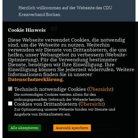
zum Wohle Isselburgs. Zudem wurde der Wunsch
Herzlich willkommen auf der Webseite des CDU
geäußert, bei der nächsten Bürgermeisterwahl wieder
mit einem eigenen CDU-Kandidaten anzutreten.
Kreisverband Borken.
Bei den Vorstandswahlen wurde Ulrich Gühnen
einstimmig zum 11. Mal als
Cookie Hinweis
Stadtverbandsvorsitzender gewählt. Ihm zur Seite
stehen Olaf Roßmüller und Thomas Bertram als
Diese Webseite verwendet Cookies, die notwendig
Stellvertreter. Mit einer neuen Aufgabenverteilung und
sind, um die Webseite zu nutzen. Weiterhin
festen Ortsteilbeauftragten stellt sich der
verwenden wir Dienste von Drittanbietern, die uns
IMPRESSUM
DATENSCHUTZ
KONTAKT
Stadtverband zukunftsfähig auf.
helfen, unser Webangebot zu verbessern (Website-
Optmierung). Für die Verwendung bestimmter
Geschlossen, verantwortungsbewusst und engagiert,
Dienste, benötigen wir Ihre Einwilligung. Ihre
CDU Deutschlands
so geht die CDU Isselburg die kommenden Jahre an.
Einwilligung können Sie jederzeit widerrufen. Weitere
Informationen finden Sie in unserer
#CDUIsselburg #
CDU NRW
Kommunalwahl
#
Isselburg
#
Heelden
Datenschutzerklärung
.
#
CDUvorOrt
#
TeamCDU
Technisch notwendige Cookies (
Übersicht
)
CDU Fraktion NRW
Die notwendigen Cookies werden allein für den
ordnungsgemäßen Gebrauch der Webseite benötigt.
Cookies von Drittanbietern (
Übersicht
)
Jens Spahn MdB
Zur Optimierung unserer Webseite binden wir Dienste und
Angebote von Drittanbietern ein.
Anne König MdB
Alle akzeptieren
Auswahl speichern
@2026 CDU-Kreisverband
Realisation: Sharkness Media
Borken
GmbH & Co. KG