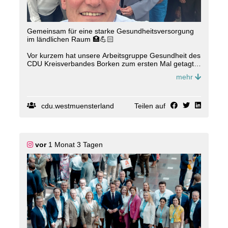
Gemeinsam für eine starke Gesundheitsversorgung
im ländlichen Raum 🏥💪🏻
Vor kurzem hat unsere Arbeitsgruppe Gesundheit des
CDU Kreisverbandes Borken zum ersten Mal getagt.
Menschen aus unterschiedlichen Professionen und
mehr
Fachbereichen sind zusammengekommen, um
gemeinsam Ideen und Lösungen für die
Gesundheitsversorgung im ländlichen Raum zu
entwickeln 💪🏻
cdu.westmuensterland
Teilen auf
Unter der Leitung der Vorsitzenden Denis Gescher
und Martina Schrage stand der interdisziplinäre
Austausch im Mittelpunkt. Gemeinsam wollen wir die
vor
1 Monat 3 Tagen
Herausforderungen der Zukunft angehen und die
Gesundheitsversorgung vor Ort nachhaltig stärken 🩺
Wir freuen uns auf die weitere Zusammenarbeit und
viele konstruktive Impulse. Gemeinsam gestalten wir
die Gesundheitsversorgung von morgen.
#
Gesundheit
#
L
ändlicherRaum
#
Gesundheitsversorgung
#
Zusammenarbeit
#
Netzwerk