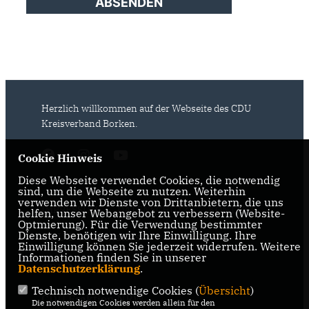
ABSENDEN
Herzlich willkommen auf der Webseite des CDU
Kreisverband Borken.
Cookie Hinweis
Diese Webseite verwendet Cookies, die notwendig
sind, um die Webseite zu nutzen. Weiterhin
verwenden wir Dienste von Drittanbietern, die uns
IMPRESSUM
DATENSCHUTZ
KONTAKT
helfen, unser Webangebot zu verbessern (Website-
Optmierung). Für die Verwendung bestimmter
Dienste, benötigen wir Ihre Einwilligung. Ihre
CDU Deutschlands
Einwilligung können Sie jederzeit widerrufen. Weitere
Informationen finden Sie in unserer
CDU NRW
Datenschutzerklärung
.
Technisch notwendige Cookies (
Übersicht
)
CDU Fraktion NRW
Die notwendigen Cookies werden allein für den